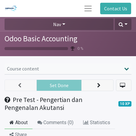
Contact Us
Nav
Odoo Basic Accounting
0 %
Course content
Set Done
Pre Test - Pengertian dan
10
XP
Pengenalan Akutansi
About
Comments (
0
)
Statistics
Share